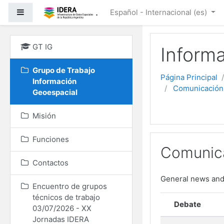
Salta al contenido princ
.
Panel lateral
Español - Internacional ‎(es)‎
GT IG
Inform
Grupo de Trabajo
Página Principal
Información
Comunicación 
Geoespacial
Misión
Funciones
Comunica
Contactos
General news an
Encuentro de grupos
técnicos de trabajo
Mostrando 2 de 2
Debate
03/07/2026 - XX
Jornadas IDERA