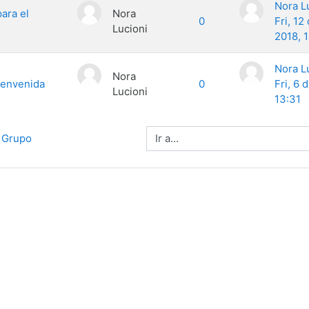
Nora L
ara el
Nora
0
Fri, 12
Lucioni
2018, 
Nora L
Nora
ienvenida
0
Fri, 6 
Lucioni
13:31
Ir a...
l Grupo