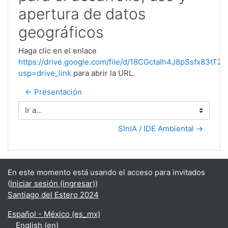
apertura de datos
geográficos
Haga clic en el enlace
https://drive.google.com/file/d/18CGctaIh4J8pSsfx83tT
usp=drive_link
para abrir la URL.
← Presentación
Ir a...
SInIA / IDE Ambiental →
En este momento está usando el acceso para invitados
(
Iniciar sesión (ingresar)
)
Santiago del Estero 2024
Español - México ‎(es_mx)‎
English ‎(en)‎