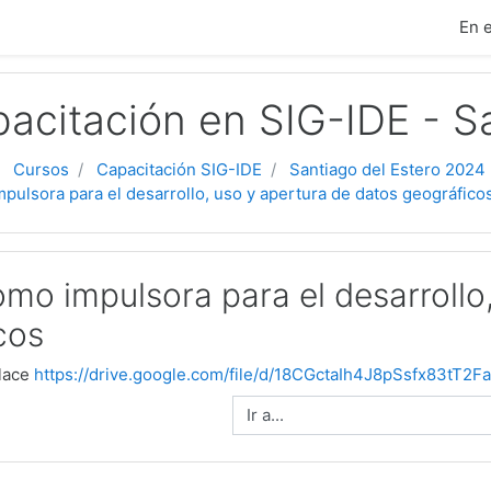
ipal
En 
pacitación en SIG-IDE - S
Cursos
Capacitación SIG-IDE
Santiago del Estero 2024
pulsora para el desarrollo, uso y apertura de datos geográfico
omo impulsora para el desarrollo
cos
nlace
https://drive.google.com/file/d/18CGctaIh4J8pSsfx83tT2
Ir a...