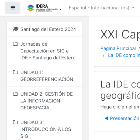
Salta al contenido princ
.
Panel lateral
Español - Internacional ‎(es)‎
Santiago del Estero 2024
XXI Ca
Jornadas de
Página Principal
Capacitación en SIG e
La IDE como im
IDE - Santiago del Estero
UNIDAD 1:
GEORREFERENCIACIÓN
La IDE c
geográfi
UNIDAD 2: GESTIÓN DE
LA INFORMACIÓN
Haga clic en el e
GEOESPACIAL
◀︎ Presentación
UNIDAD 3:
INTRODUCCIÓN A LOS
SIG