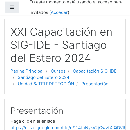
En este momento está usando el acceso para
Salta al contenido principal
Panel lateral
invitados (
Acceder
)
XXI Capacitación en
SIG-IDE - Santiago
del Estero 2024
Página Principal
Cursos
Capacitación SIG-IDE
Santiago del Estero 2024
Unidad 6: TELEDETECCIÓN
Presentación
Presentación
Haga clic en el enlace
https://drive.google.com/file/d/114fuNykv2jOwvfXtQDVl