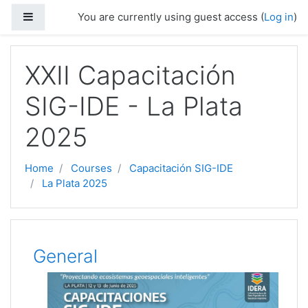
Skip to main content
Side panel
You are currently using guest access (
Log in
)
XXII Capacitación
SIG-IDE - La Plata
2025
Home
Courses
Capacitación SIG-IDE
La Plata 2025
Topic outline
General