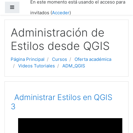
En este momento está usando el acceso para
Salta al contenido principal
Panel lateral
invitados (
Acceder
)
Administración de
Estilos desde QGIS
Página Principal
Cursos
Oferta académica
Videos Tutoriales
ADM_QGIS
Diagrama de temas
Administrar Estilos en QGIS
3