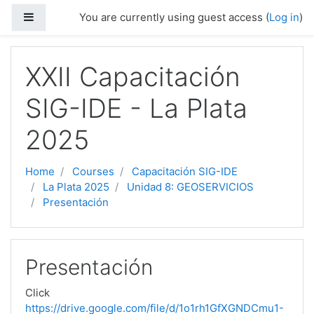
Skip to main content
Side panel
You are currently using guest access (
Log in
)
XXII Capacitación
SIG-IDE - La Plata
2025
Home
Courses
Capacitación SIG-IDE
La Plata 2025
Unidad 8: GEOSERVICIOS
Presentación
Presentación
Click
https://drive.google.com/file/d/1o1rh1GfXGNDCmu1-