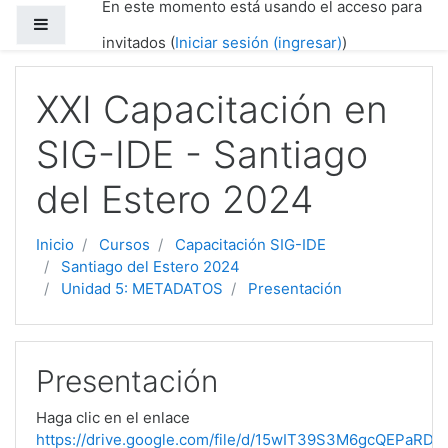
En este momento está usando el acceso para
Saltar al contenido principal
Pánel lateral
invitados (
Iniciar sesión (ingresar)
)
XXI Capacitación en
SIG-IDE - Santiago
del Estero 2024
Inicio
Cursos
Capacitación SIG-IDE
Santiago del Estero 2024
Unidad 5: METADATOS
Presentación
Presentación
Haga clic en el enlace
https://drive.google.com/file/d/15wIT39S3M6gcQEPaRD0