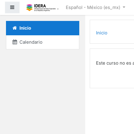
Saltar al contenido prin
.
Pánel lateral
Español - México ‎(es_mx)‎
Inicio
Inicio
Calendario
Este curso no es 